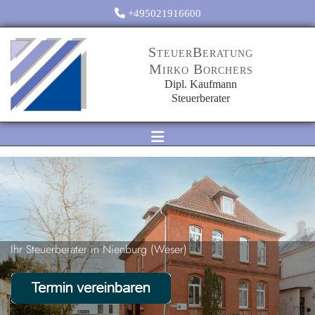
Zum Inhalt springen

+495021916600
SteuerBeratung
Mirko Borchers
Dipl. Kaufmann
Steuerberater
Ihr Steuerberater in Nienburg (Weser)