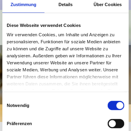
Zustimmung
Details
Über Cookies
Diese Webseite verwendet Cookies
Wir verwenden Cookies, um Inhalte und Anzeigen zu
personalisieren, Funktionen für soziale Medien anbieten
zu können und die Zugriffe auf unsere Website zu
ÜBER UNS
analysieren. Außerdem geben wir Informationen zu Ihrer
Verwendung unserer Website an unsere Partner für
soziale Medien, Werbung und Analysen weiter. Unsere
Lernen Sie unsere Kanzlei kennen.
Partner führen diese Informationen möglicherweise mit
weiteren Daten zusammen, die Sie ihnen bereitgestellt
haben oder die sie im Rahmen Ihrer Nutzung der Dienste
Mehr erfahren
gesammelt haben.
Einwilligungsauswahl
Notwendig
Präferenzen