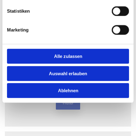
Statistiken
Marketing
Alle zulassen
Schwerpunkte
Erfahren Sie mehr über die Schwerpunkte
Auswahl erlauben
unseres Leistungsportfolios.
Ablehnen
Weiter