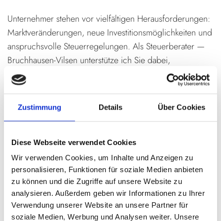
Unternehmer stehen vor vielfältigen Herausforderungen:
Marktveränderungen, neue Investitionsmöglichkeiten und
anspruchsvolle Steuerregelungen. Als Steuerberater —
Bruchhausen-Vilsen unterstütze ich Sie dabei,
Entscheidungen für Ihr Unternehmen fundiert zu treffen.
In einer permanenten Wandlungsphase ist es essenziell,
einen Partner an der Seite zu haben, der flexibel agiert
Zustimmung
Details
Über Cookies
und rechtliche Entwicklungen im Auge behält.
Klassische Steuerberatung: Jahresabschluss und
Diese Webseite verwendet Cookies
Steuererklärungen
Wir verwenden Cookies, um Inhalte und Anzeigen zu
Gestaltende Beratung: Zukunftsorientierte
personalisieren, Funktionen für soziale Medien anbieten
Steuerstrategien
zu können und die Zugriffe auf unsere Website zu
analysieren. Außerdem geben wir Informationen zu Ihrer
Permanente Begleitung: Regelmäßige Updates zu
Verwendung unserer Website an unsere Partner für
relevanten Änderungen
soziale Medien, Werbung und Analysen weiter. Unsere