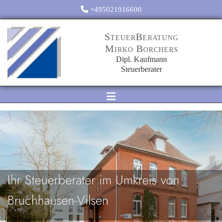
Zum Inhalt springen

+495021916600
SteuerBeratung
Mirko Borchers
Dipl. Kaufmann
Steuerberater
Ihr Steuerberater im Umkreis von
Bruchhausen-Vilsen