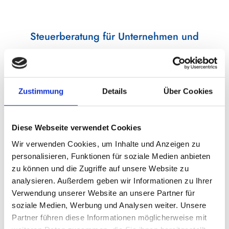
Steuerberatung für Unternehmen und
Privatpersonen
Als verlässlicher Steuerberater — Verden (Aller) bin ich
für Sie da, wenn Sie ein Unternehmen führen oder sich
Zustimmung
Details
Über Cookies
privat beraten lassen möchten. Ich begleite Unternehmen
bei der Optimierung ihrer Geschäftsmodelle und biete
Diese Webseite verwendet Cookies
Lösungen, um den immer komplexer werdenden
Wir verwenden Cookies, um Inhalte und Anzeigen zu
Anforderungen des Steuerrechts gerecht zu werden.
personalisieren, Funktionen für soziale Medien anbieten
Auch Privatpersonen, die ihre Steuererklärung
zu können und die Zugriffe auf unsere Website zu
professionell erledigen oder finanzielle Vorhaben
analysieren. Außerdem geben wir Informationen zu Ihrer
absichern möchten, finden in mir einen kompetenten
Verwendung unserer Website an unsere Partner für
soziale Medien, Werbung und Analysen weiter. Unsere
Partner.
Partner führen diese Informationen möglicherweise mit