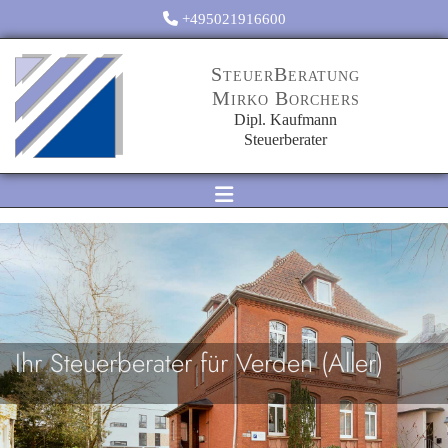
Zum Inhalt springen

+495021916600
SteuerBeratung
Mirko Borchers
Dipl. Kaufmann
Steuerberater
Ihr Steuerberater für Verden (Aller)