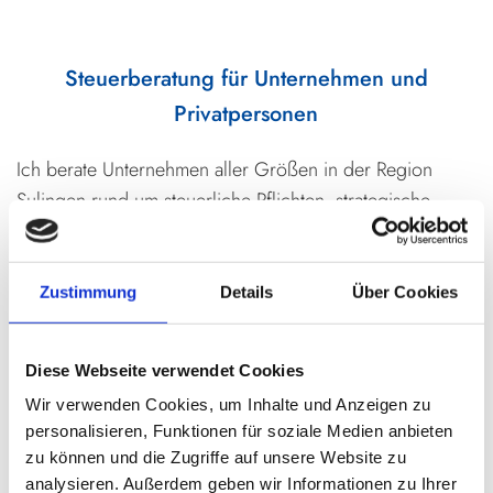
Steuerberatung für Unternehmen und
Privatpersonen
Ich berate Unternehmen aller Größen in der Region
Sulingen rund um steuerliche Pflichten, strategische
Gestaltung und Finanzplanung. Als verlässlicher
Begleiter helfe ich, steuerliche Vorteile zu nutzen und
rechtliche Vorgaben korrekt umzusetzen. Privatpersonen
Zustimmung
Details
Über Cookies
unterstütze ich bei Themen wie
Einkommenssteuererklärungen,
Diese Webseite verwendet Cookies
Investitionsentscheidungen und Vorsorge. Zudem
Wir verwenden Cookies, um Inhalte und Anzeigen zu
können Sie sich auf mich verlassen, wenn es darum geht,
personalisieren, Funktionen für soziale Medien anbieten
komplizierte Steuerparagrafen verständlich zu machen.
zu können und die Zugriffe auf unsere Website zu
analysieren. Außerdem geben wir Informationen zu Ihrer