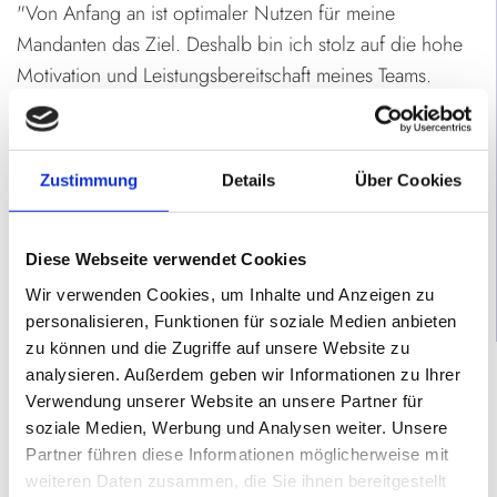
"Von Anfang an ist optimaler Nutzen für meine
Mandanten das Ziel. Deshalb bin ich stolz auf die hohe
Motivation und Leistungsbereitschaft meines Teams.
Denn so entstehen mit den besseren Ideen einfach die
besseren Ergebnisse.
In meiner Kanzlei habe ich zudem ein komplettes EDV-
Zustimmung
Details
Über Cookies
Inhouse-System installieren lassen.
Dadurch dass wir keine Daten in externe Rechenzentren
Diese Webseite verwendet Cookies
auslagern, sind wir flexibler und können individuelle
Wir verwenden Cookies, um Inhalte und Anzeigen zu
Lösungen anbieten."
personalisieren, Funktionen für soziale Medien anbieten
zu können und die Zugriffe auf unsere Website zu
So sind wir noch effektiver und erfolgreicher:
analysieren. Außerdem geben wir Informationen zu Ihrer
"Durch die lange und enge Zusammenarbeit mit
Verwendung unserer Website an unsere Partner für
überregionalen Kooperationspartnern kann ich meinen
soziale Medien, Werbung und Analysen weiter. Unsere
Mandanten kompetente Ansprechpartner in vielen
Partner führen diese Informationen möglicherweise mit
anderen Fachbereichen zur Seite stellen (z.B. Patentrecht
weiteren Daten zusammen, die Sie ihnen bereitgestellt